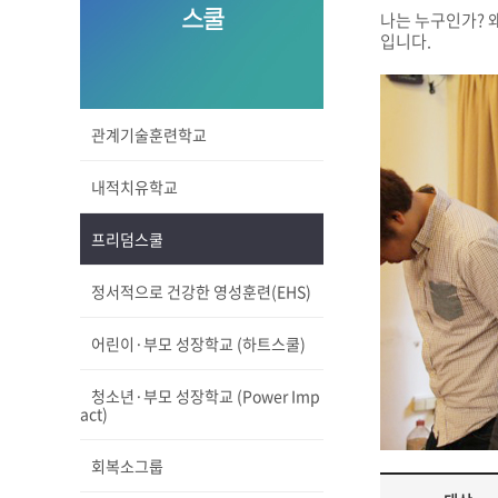
스쿨
나는 누구인가? 
입니다.
관계기술훈련학교
내적치유학교
프리덤스쿨
정서적으로 건강한 영성훈련(EHS)
어린이·부모 성장학교 (하트스쿨)
청소년·부모 성장학교 (Power Imp
act)
회복소그룹