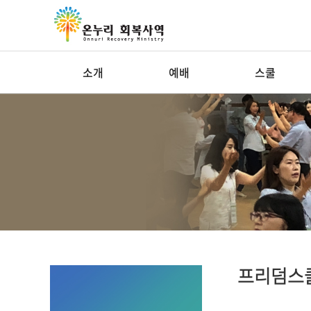
소개
예배
스쿨
프리덤스